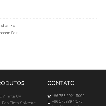
nshan Fair
nshan Fair
RODUTOS
CONTATO
+86 755 8921 5002
UV Tinta UV
+86 17688977176
 Eco Tinta Solvente